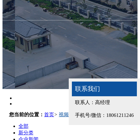
首页
产品展示
公司介绍
留言反馈
联系我们
视频
联系我们
联系我们
联系人：高经理
联系人：高经理
您当前的位置：
首页
>
视频
手机号/微信：18112981903
手机号/微信：18061211246
全部
新分类
企业新闻