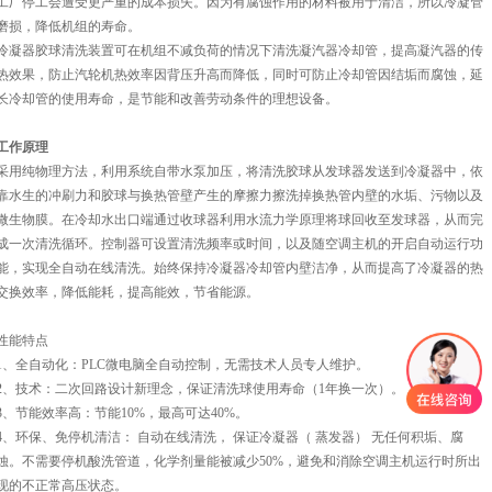
工厂停工会遭受更严重的成本损失。因为有腐蚀作用的材料被用于清洁，所以冷凝管
磨损，降低机组的寿命。
冷凝器胶球清洗装置可在机组不减负荷的情况下清洗凝汽器冷却管，提高凝汽器的传
热效果，防止汽轮机热效率因背压升高而降低，同时可防止冷却管因结垢而腐蚀，延
长冷却管的使用寿命，是节能和改善劳动条件的理想设备。
工作原理
采用纯物理方法，利用系统自带水泵加压，将清洗胶球从发球器发送到冷凝器中，依
靠水生的冲刷力和胶球与换热管壁产生的摩擦力擦洗掉换热管内壁的水垢、污物以及
微生物膜。在冷却水出口端通过收球器利用水流力学原理将球回收至发球器，从而完
成一次清洗循环。控制器可设置清洗频率或时间，以及随空调主机的开启自动运行功
能，实现全自动在线清洗。始终保持冷凝器冷却管内壁洁净，从而提高了冷凝器的热
交换效率，降低能耗，提高能效，节省能源。
性能特点
1、全自动化：PLC微电脑全自动控制，无需技术人员专人维护。
2、技术：二次回路设计新理念，保证清洗球使用寿命（1年换一次）。
3、节能效率高：节能10%，最高可达40%。
4、环保、免停机清洁： 自动在线清洗， 保证冷凝器（ 蒸发器） 无任何积垢、腐
蚀。不需要停机酸洗管道，化学剂量能被减少50%，避免和消除空调主机运行时所出
现的不正常高压状态。