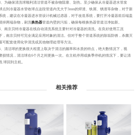
3、为确保清洗球顺利清洁管道不被杂物阻塞、划伤。至少确保从冷凝器进水管发
球点到冷凝器水管收球点这段管道内无大于3mm的焊渣、铁屑、锈渣等杂物，对于新
系统，建议在冷凝器进水管设计机械过虑器，对于改造系统，要打开冷凝器前后端盖
清掉两端杂物，刷洗
换热器
管道内壁的污垢，确保每根换热器管道洁净如新。
4、南京贝特冷凝器在线自动清洗系统主要针对冷凝器的清洗。在良好使用工况
下，南京贝特可完全满足应用对象的清洁。但对于整个管道系统的除垢防锈，杀菌灭
藻可配套使用化学清洗或其他物理处理等方法。
5、清洁球的更换很大程度上取决于清洁的频率和水质的特点，绝大数情况下，视
磨损情况，清洁球在6个月之间更换一次。在主机停用或换季停机的情况下，要让清
洗 球回到主机。
相关推荐
更多>>