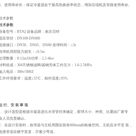
5、使用寿命长：保证冷凝器处于最高热换效率状态，增加压缩机及管路使用寿命。
技术参数
技术参数
设备型号：BTJQ 设备品牌：南京贝特
适应管径：DN100-DN600
连接接口：DN50、DN65、DN80 发球时间：≤3s
收球机局部阻力损失：≤0.5m
处理数量：8-12m3/h功率：2.2-4kw
材料组成：304不锈钢滤网/碳钢壳体工作压力：1.0-2.5MPa
输入电压：380v/50HZ
工作环境要求：温度≤55℃，相对湿度≤95%
运 行、安 装 事 项
1、设计选型是根据冷凝器进出水管管径来确定，胶球大小、种类、比重由厂家专
业人员负责确认。
2、在设计安装时，收球器与主机周围应留有600mm的检修空间。主机应水平安 装，
连接管道应横平竖直，尽量少弯道。