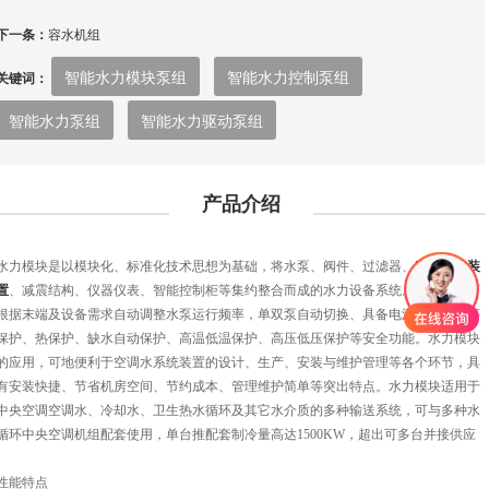
下一条：
容水机组
智能水力模块泵组
智能水力控制泵组
关键词：
智能水力泵组
智能水力驱动泵组
产品介绍
水力模块是以模块化、标准化技术思想为基础，将水泵、阀件、过滤器、
定压补水装
置
、减震结构、仪器仪表、智能控制柜等集约整合而成的水力设备系统。水力模块可
根据末端及设备需求自动调整水泵运行频率，单双泵自动切换、具备电源保护、相序
保护、热保护、缺水自动保护、高温低温保护、高压低压保护等安全功能。水力模块
的应用，可地便利于空调水系统装置的设计、生产、安装与维护管理等各个环节，具
有安装快捷、节省机房空间、节约成本、管理维护简单等突出特点。水力模块适用于
中央空调空调水、冷却水、卫生热水循环及其它水介质的多种输送系统，可与多种水
循环中央空调机组配套使用，单台推配套制冷量高达
1500KW，超出可多台并接供应
性能特点