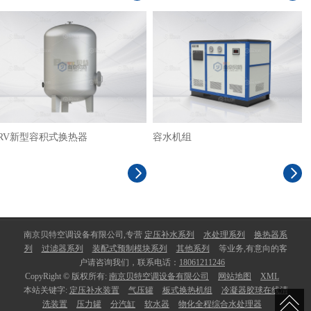
RV新型容积式换热器
容水机组
南京贝特空调设备有限公司,专营
定压补水系列
水处理系列
换热器系
列
过滤器系列
装配式预制模块系列
其他系列
等业务,有意向的客
户请咨询我们，联系电话：
18061211246
CopyRight © 版权所有:
南京贝特空调设备有限公司
网站地图
XML
本站关键字:
定压补水装置
气压罐
板式换热机组
冷凝器胶球在线清
洗装置
压力罐
分汽缸
软水器
物化全程综合水处理器